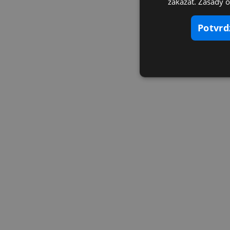
zakázať. Zásady 
potvr