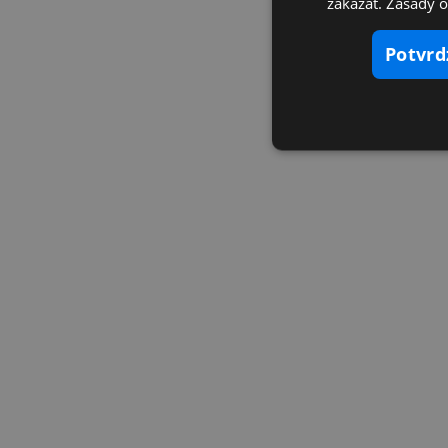
zakázať. Zásady 
potvr