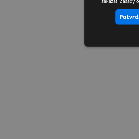
zakázať. Zásady 
potvr