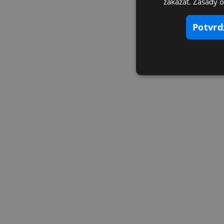
zakázať. Zásady 
potvr