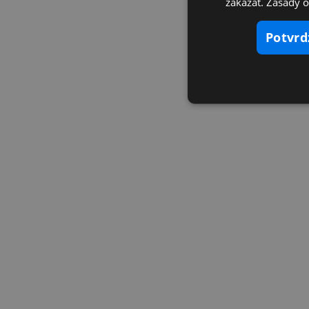
zakázať. Zásady 
potvr