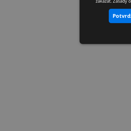
zakázať. Zásady 
potvr