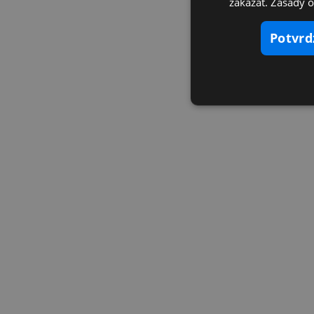
zakázať. Zásady 
potvr