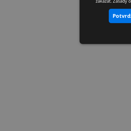
zakázať. Zásady 
potvr