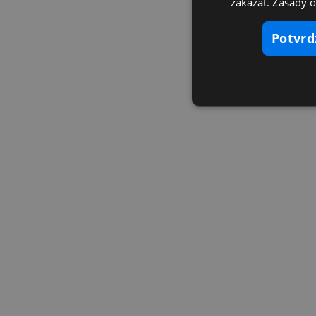
zakázať. Zásady 
potvr