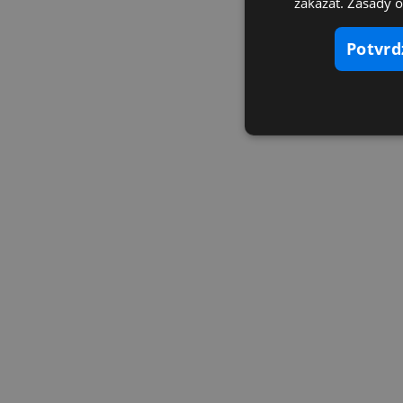
zakázať. Zásady 
potvr