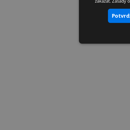
zakázať. Zásady 
potvr