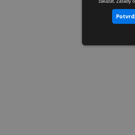
zakázať. Zásady 
potvr