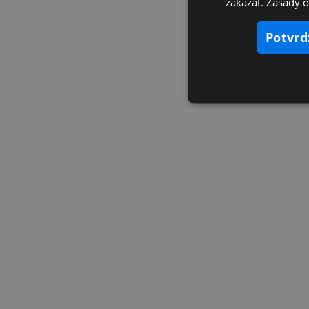
zakázať. Zásady 
potvr