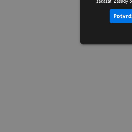
zakázať. Zásady 
potvr