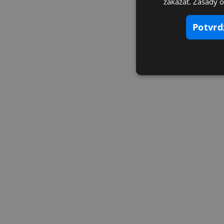
zakázať. Zásady 
potvr