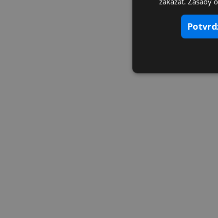
zakázať. Zásady 
potvr