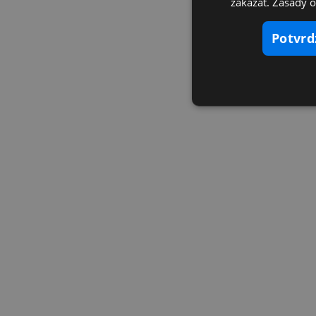
zakázať. Zásady 
potvr