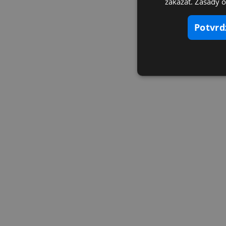
zakázať. Zásady 
potvr