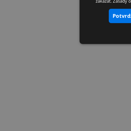
zakázať. Zásady 
potvr