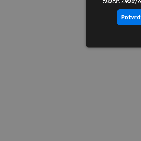
zakázať. Zásady 
potvr