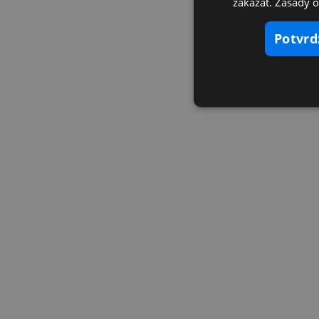
zakázať. Zásady 
potvr