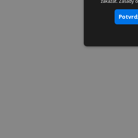
zakázať. Zásady 
potvr