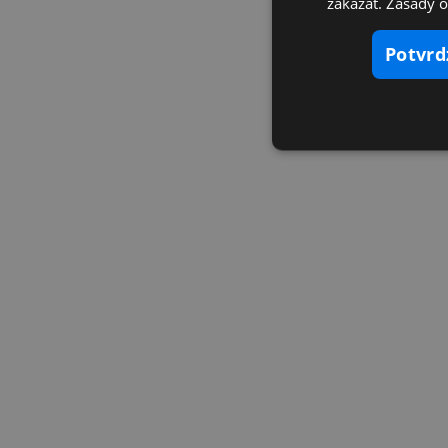
zakázať. Zásady 
potvr