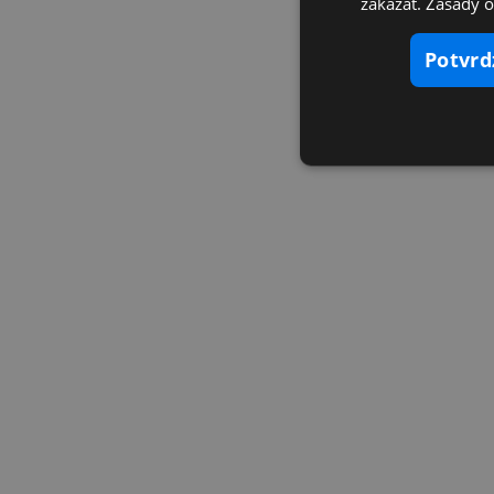
zakázať. Zásady 
potvr