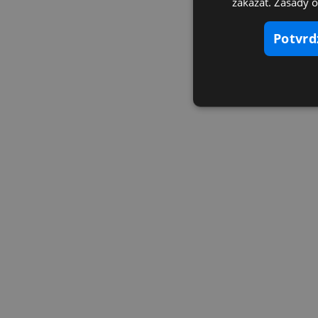
zakázať. Zásady 
potvr