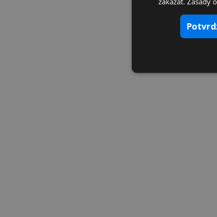
zakázať. Zásady 
potvr