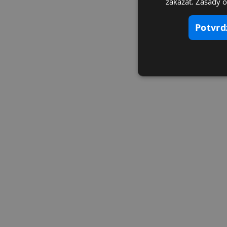
zakázať. Zásady 
potvr