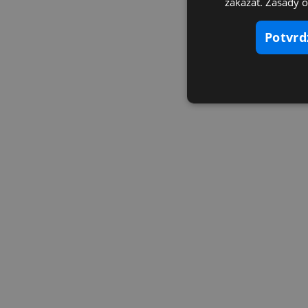
zakázať. Zásady 
potvr