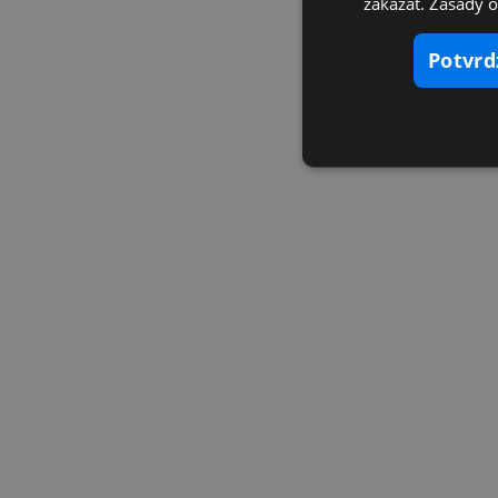
zakázať. Zásady 
potvr