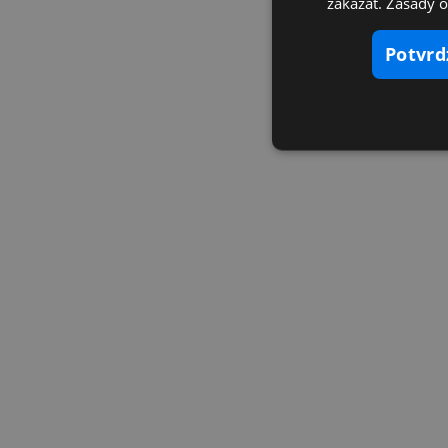
zakázať. Zásady 
potvr