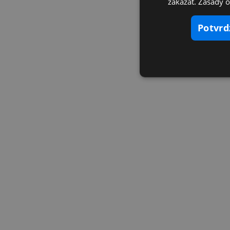
zakázať. Zásady 
potvr