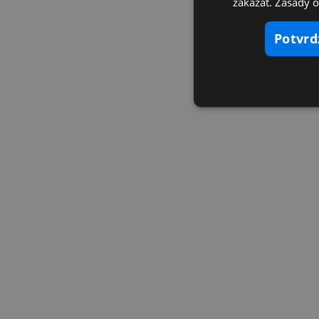
zakázať. Zásady 
potvr