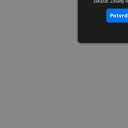
zakázať. Zásady 
potvr