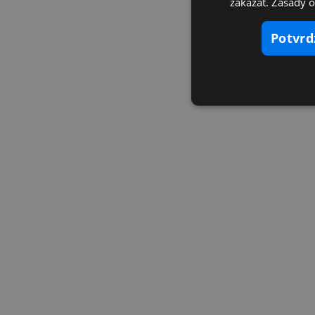
zakázať. Zásady 
potvr