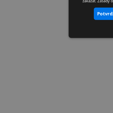
zakázať. Zásady 
potvr