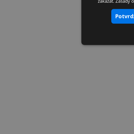
zakázať. Zásady 
potvr