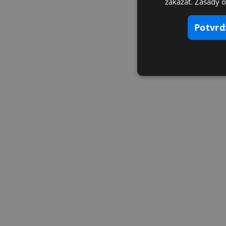
zakázať. Zásady 
potvr