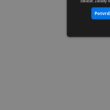
zakázať. Zásady 
potvr