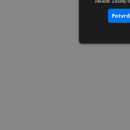
zakázať. Zásady 
potvr