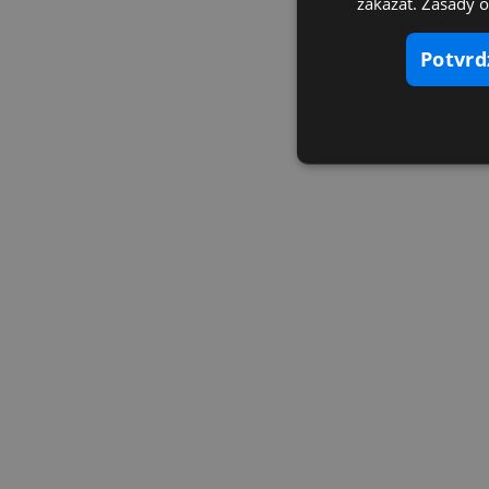
zakázať. Zásady 
potvr