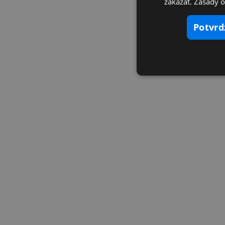
zakázať. Zásady 
potvr