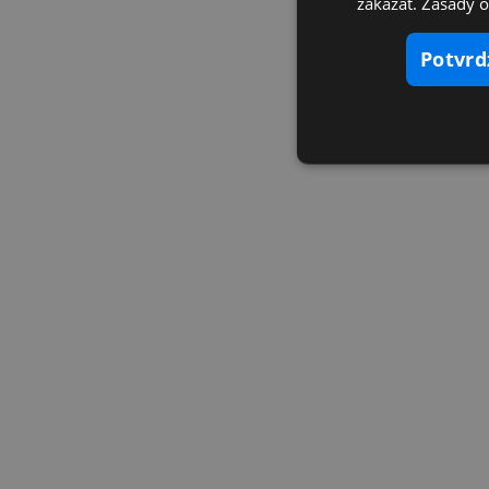
zakázať. Zásady 
potvr