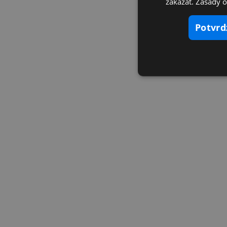
zakázať. Zásady 
potvr