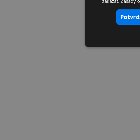
zakázať. Zásady 
potvr