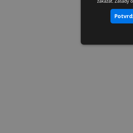
zakázať. Zásady 
potvr